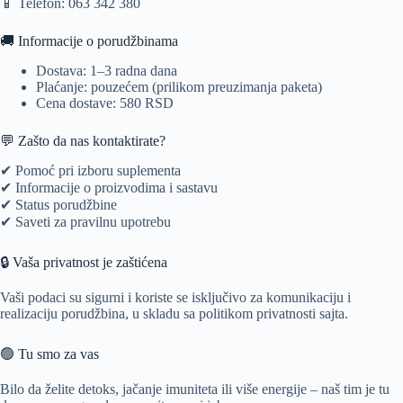
📱 Telefon: 063 342 380
🚚 Informacije o porudžbinama
Dostava: 1–3 radna dana
Plaćanje: pouzećem (prilikom preuzimanja paketa)
Cena dostave: 580 RSD
💬 Zašto da nas kontaktirate?
✔ Pomoć pri izboru suplementa
✔ Informacije o proizvodima i sastavu
✔ Status porudžbine
✔ Saveti za pravilnu upotrebu
🔒 Vaša privatnost je zaštićena
Vaši podaci su sigurni i koriste se isključivo za komunikaciju i
realizaciju porudžbina, u skladu sa politikom privatnosti sajta.
🟢 Tu smo za vas
Bilo da želite detoks, jačanje imuniteta ili više energije – naš tim je tu