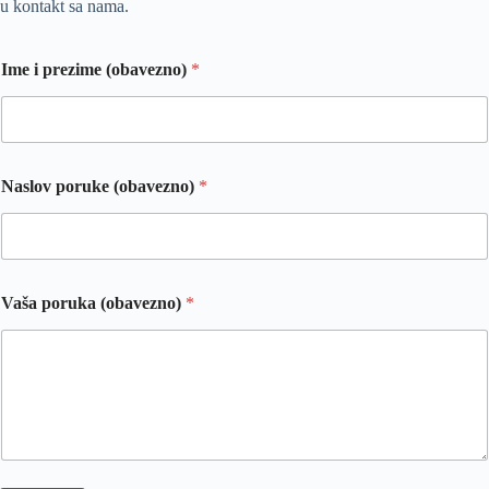
u kontakt sa nama.
Ime i prezime (obavezno)
*
p
Naslov poruke (obavezno)
*
r
e
z
i
m
e
Vaša poruka (obavezno)
*
i