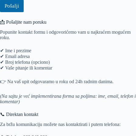
Pošalji
📩 Pošaljite nam poruku
Popunite kontakt formu i odgovorićemo vam u najkraćem mogućem
roku.
✔ Ime i prezime
✔ Email adresa
✔ Broj telefona (opciono)
✔ Vaše pitanje ili komentar
👉 Na vaš upit odgovaramo u roku od 24h radnim danima.
(Na sajtu je već implementirana forma sa poljima: ime, email, telefon i
komentar)
📞 Direktan kontakt
Za bržu komunikaciju možete nas kontaktirati i putem telefona: