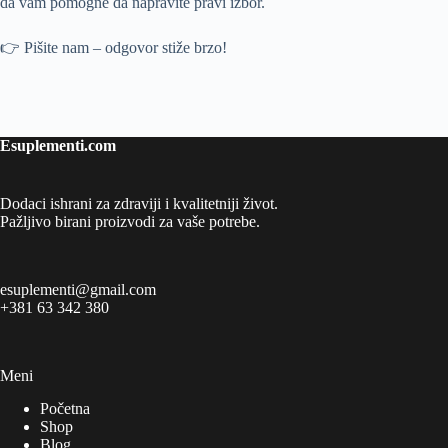
da vam pomogne da napravite pravi izbor.
👉 Pišite nam – odgovor stiže brzo!
Esuplementi.com
Dodaci ishrani za zdraviji i kvalitetniji život.
Pažljivo birani proizvodi za vaše potrebe.
esuplementi@gmail.com
+381 63 342 380
Meni
Početna
Shop
Blog