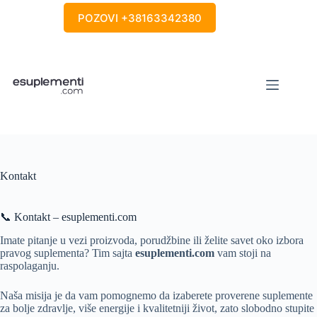
Skip
POZOVI +38163342380
to
content
Kontakt
📞 Kontakt – esuplementi.com
Imate pitanje u vezi proizvoda, porudžbine ili želite savet oko izbora
pravog suplementa? Tim sajta
esuplementi.com
vam stoji na
raspolaganju.
Naša misija je da vam pomognemo da izaberete proverene suplemente
za bolje zdravlje, više energije i kvalitetniji život, zato slobodno stupite