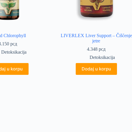
d Chlorophyll
LIVERLEX Liver Support – Čišćenje
jetre
3.150
рсд
4.348
рсд
Detoksikacija
Detoksikacija
aj u korpu
Dodaj u korpu