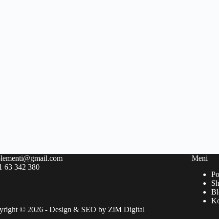
plementi@gmail.com
Meni
1 63 342 380
Po
S
Bl
Ko
yright © 2026 - Design & SEO by
ZiM Digital