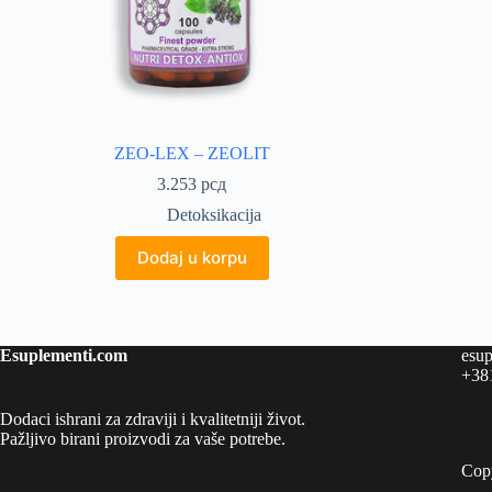
ZEO-LEX – ZEOLIT
3.253
рсд
Detoksikacija
Dodaj u korpu
Esuplementi.com
esu
+38
Dodaci ishrani za zdraviji i kvalitetniji život.
Pažljivo birani proizvodi za vaše potrebe.
Cop