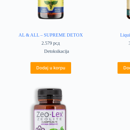
AL & ALL – SUPREME DETOX
Liqui
2.579
рсд
Detoksikacija
Dodaj u korpu
Dod